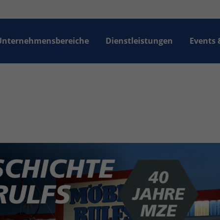
rag "offcanvas-col2" existiert
Der Eintrag "offcanvas-col3" e
icht.
leider nicht.
Unternehmensbereiche
Dienstleistungen
Events 