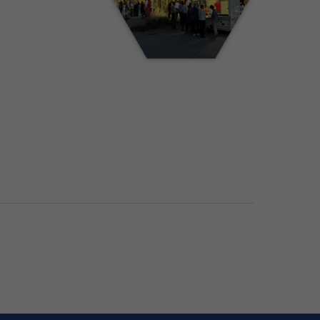
Kundenbewertungen und Erfahrungen zu
MZE-Möbel-Zentral-Einkauf GmbH
)
Profile
25
(