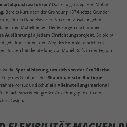
e erfolgreich zu führen?
Das Erfolgsrezept von Möbel-
ng.
Bereits kurz nach der Gründung 1874 setzte Gründer
rgänzung durch Handelswaren. Aus dem Zusatzangebot
unkt auf den Möbelhandel. Heute sorgen noch immer
te Ausführung in jedem Einrichtungsprojekt.
So bleibt
nd geht konsequent den Weg des Kompletteinrichters.
en Küchen hat die Stellung von Möbel Rulfs in der Region
s ist die
Spezialisierung, um sich von der Großfläche
 im Zuge des Neubaus eine
Skandinavische Boutique.
hrzehnte voraus und schuf
ein Alleinstellungsmerkmal
 Weihnachtsmarkt ein großer Anziehungspunkt in der
ches Design.
D FLEXIBILITÄT MACHEN 