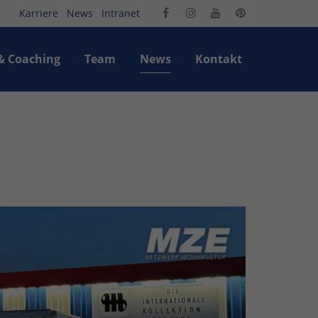
Karriere
News
Intranet
xistiert
Der Eintrag "offcanvas-col4" existiert
leider nicht.
& Coaching
Team
News
Kontakt