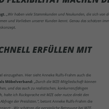
gt.
„
Wir haben viele Stammkunden und Neukunden, die sich von der
amen und Vorlieben unserer Kunden kennt. Genau das schätzen imm
gskonzept.
HNELL ERFÜLLEN MIT
l einzugehen. Hier sieht Anneke Rulfs-Frahm auch die
als Möbelverband:
„Durch die MZE-Mitgliedschaft können
chen, und das auch zu realistischen, konkurrenzfähigen
h, halte ich Rücksprache mit MZE oder nutze direkt den
bfrage der Preislisten.“
, betont Anneke Rulfs-Frahm die
rgänzt:
„Wir schätzen die persönliche Betreuung bei MZE.