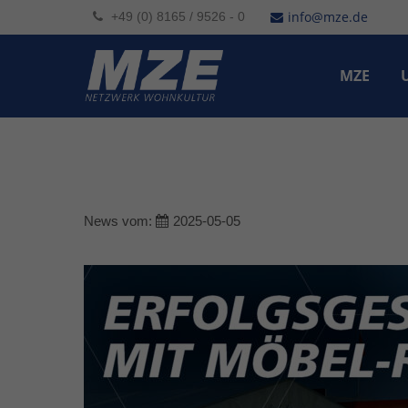
info@mze.de
+49 (0) 8165 / 9526 - 0
Der Eintrag "offcanvas-col1" existiert
Der Eint
leider nicht.
leider n
MZE
News vom:
2025-05-05