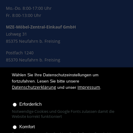
Mo.-Do. 8:00-17:00 Uhr
Fr. 8:00-13:00 Uhr
MZE-Möbel-Zentral-Einkauf GmbH
Lohweg 31
85375 Neufahrn b. Freising
Postfach 1240
85370 Neufahrn b. Freising
Wählen Sie Ihre Datenschutzeinstellungen um
fortzufahren. Lesen Sie bitte unsere
Rechtliches & Kontakt
Datenschutzerklärung
Impressum
und unser
.
Kontakt
Impressum
Erforderlich
Kundenbewertungen und Erfahrungen zu
Notwendige Cookies und Google Fonts zulassen damit die
MZE-Möbel-Zentral-Einkauf GmbH
)
Profile
25
(
Datenschutz
Website korrekt funktioniert
SEHR GUT
Downloads
Komfort
%
100