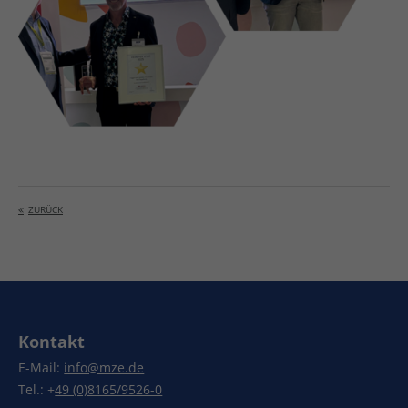
ZURÜCK
Kontakt
E-Mail:
info@mze.de
Tel.: +
49 (0)8165/9526-0